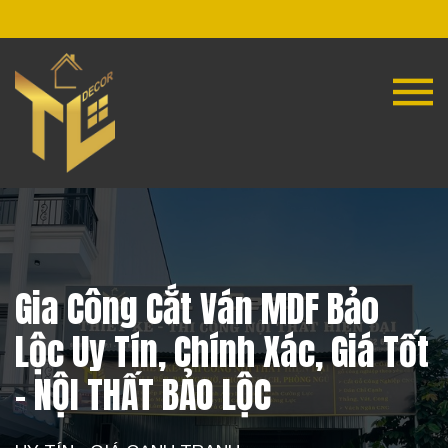
Gia Công Cắt Ván MDF Bảo
Lộc Uy Tín, Chính Xác, Giá Tốt
- NỘI THẤT BẢO LỘC