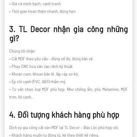
• Giá cả minh bạch, cạnh tranh
• Thời gian hoàn thiện nhanh, đúng hẹn
3. TL Decor nhận gia công những
gì?
Chúng tôi nhận:
• Cắt MDF theo yêu cầu – đúng số đo, đúng bản vẽ.
• Phay CNC hoa văn, tạo rãnh kỹ thuật.
• Khoan cam, khoan bản lề, lắp ráp sơ bộ.
• Ép chỉ cạnh (PVC, ABS) thẩm mỹ.
• Tư vấn chọn loại MDF phù hợp. Như chống ẩm, phủ Melamine, MDF
trơn, lõi xanh…
4. Đối tượng khách hàng phù hợp
Dịch vụ gia công cắt ván MDF tại TL Decor – Bảo Lộc phù hợp với:
• Khách hàng muốn tự đóng tủ, kệ theo thiết kế riêng.