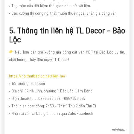
• Thợ mộc cần tiết kiệm thời gian chia cắt vật liệu.
• Các xưởng thi công nội thất muốn thuê ngoài phần gia công ván.
5. Thông tin liên hệ TL Decor – Bảo
Lộc
Nếu bạn cần tìm xưởng gia công cắt ván MDF tại Bảo Lộc uy tín,
chất lượng – hãy đến ngay TL Decor!
https://noithatbaoloc.net/lien-he/
• Tên xưởng: TL Decor
• Địa chỉ: 94 Mê Linh, phường 1, Bảo Lộc, Lâm Đồng
• Điện thoại/Zalo: 0962.676.687 – 0857.676.687
• Thời gian hoạt động: 7h30 – 17h (từ Thứ 2 đến Thứ 7)
• Nhận tư vấn và báo giá nhanh qua Zalo/Facebook
minhthu