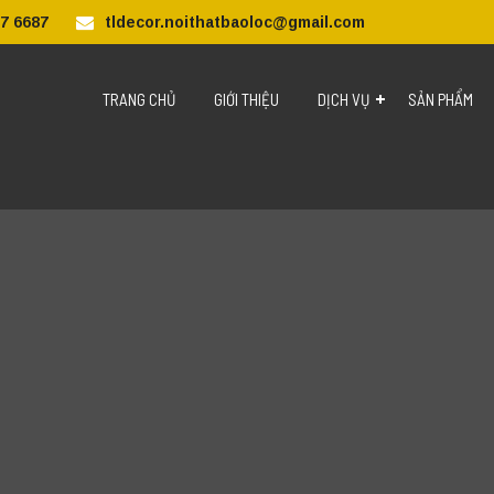
7 6687
tldecor.noithatbaoloc@gmail.com
TRANG CHỦ
GIỚI THIỆU
DỊCH VỤ
SẢN PHẨM