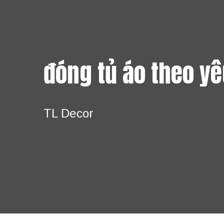
đóng tủ áo theo y
TL Decor