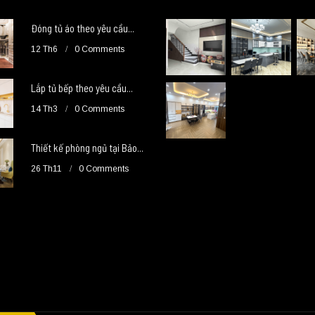
Đóng tủ áo theo yêu cầu...
12 Th6
0 Comments
Lắp tủ bếp theo yêu cầu...
14 Th3
0 Comments
Thiết kế phòng ngủ tại Bảo...
26 Th11
0 Comments