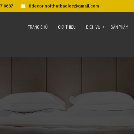
7 6687
tldecor.noithatbaoloc@gmail.com
TRANG CHỦ
GIỚI THIỆU
DỊCH VỤ
SẢN PHẨM