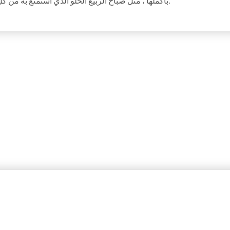
بأكملها ، مثل صباح الربيع الحلو الذي أستمتع به من كل قلبي. أنا وحيد ، وأشعر بسحر الوجود في هذه البقعة.