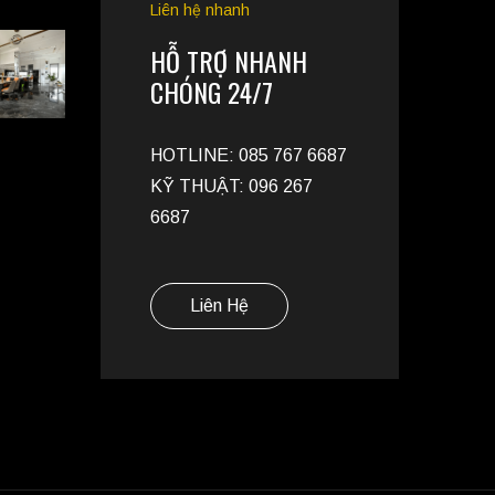
Liên hệ nhanh
HỖ TRỢ NHANH
CHÓNG 24/7
HOTLINE: 085 767 6687
KỸ THUẬT: 096 267
6687
Liên Hệ