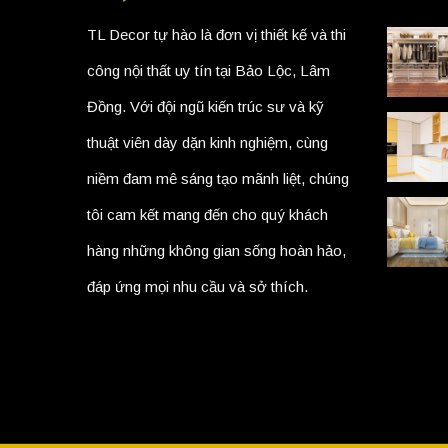
TL Decor tự hào là đơn vị thiết kế và thi
công nội thất uy tín tại Bảo Lộc, Lâm
Đồng. Với đội ngũ kiến trúc sư và kỹ
thuật viên dày dặn kinh nghiệm, cùng
niềm đam mê sáng tạo mãnh liệt, chúng
tôi cam kết mang đến cho quý khách
hàng những không gian sống hoàn hảo,
đáp ứng mọi nhu cầu và sở thích.