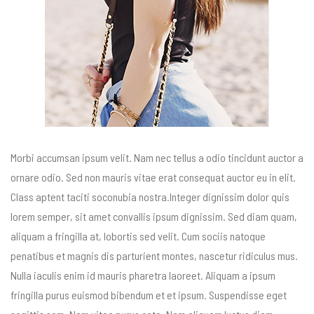
Morbi accumsan ipsum velit. Nam nec tellus a odio tincidunt auctor a
ornare odio. Sed non mauris vitae erat consequat auctor eu in elit.
Class aptent taciti soconubia nostra.Integer dignissim dolor quis
lorem semper, sit amet convallis ipsum dignissim. Sed diam quam,
aliquam a fringilla at, lobortis sed velit. Cum sociis natoque
penatibus et magnis dis parturient montes, nascetur ridiculus mus.
Nulla iaculis enim id mauris pharetra laoreet. Aliquam a ipsum
fringilla purus euismod bibendum et et ipsum. Suspendisse eget