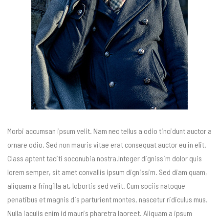
Morbi accumsan ipsum velit. Nam nec tellus a odio tincidunt auctor a
ornare odio. Sed non mauris vitae erat consequat auctor eu in elit.
Class aptent taciti soconubia nostra.Integer dignissim dolor quis
lorem semper, sit amet convallis ipsum dignissim. Sed diam quam,
aliquam a fringilla at, lobortis sed velit. Cum sociis natoque
penatibus et magnis dis parturient montes, nascetur ridiculus mus.
Nulla iaculis enim id mauris pharetra laoreet. Aliquam a ipsum