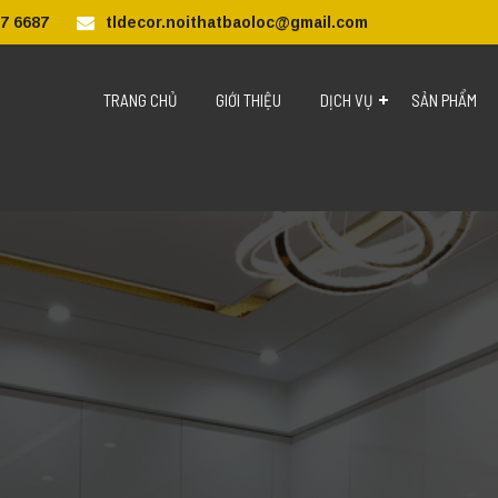
7 6687
tldecor.noithatbaoloc@gmail.com
TRANG CHỦ
GIỚI THIỆU
DỊCH VỤ
SẢN PHẨM