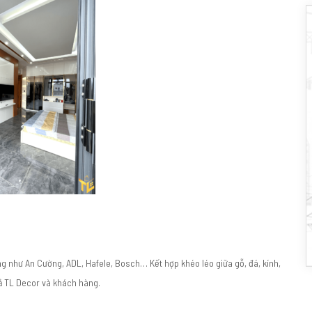
ng như An Cường, ADL, Hafele, Bosch… Kết hợp khéo léo giữa gỗ, đá, kính,
cả TL Decor và khách hàng.