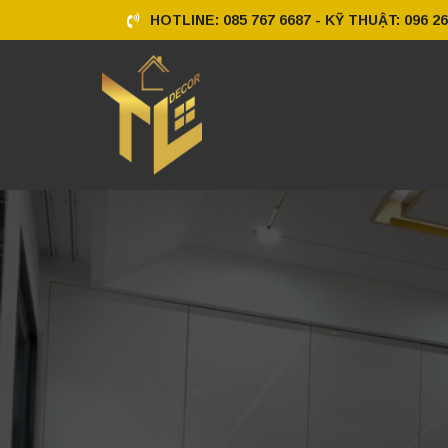
HOTLINE: 085 767 6687 - KỸ THUẬT: 096 26